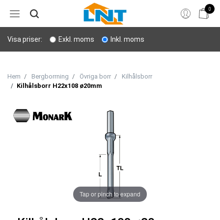
0
Hem
Visa priser:
Exkl. moms
Inkl. moms
Bergborrning
Stenverktyg
Hem
Bergborrning
Övriga borr
Kilhålsborr
Kilhålsborr H22x108 ø20mm
Sprängning
Personligt skydd
Lyft & transport
Verktyg
Tap or pinch to expand