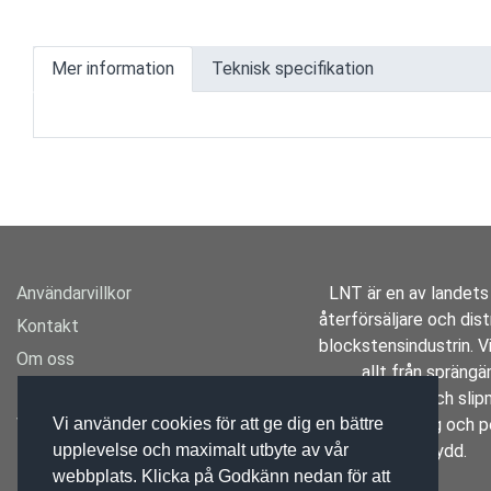
Mer information
Teknisk specifikation
Användarvillkor
LNT är en av landets
återförsäljare och distr
Kontakt
blockstensindustrin. Vi
Om oss
allt från spräng
Transport
borrutrustning och slipm
Varumärken
specialverktyg och p
Vi använder cookies för att ge dig en bättre
skydd.
upplevelse och maximalt utbyte av vår
Mässan
webbplats. Klicka på Godkänn nedan för att
Aktuellt