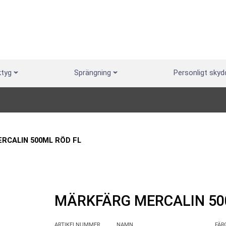
ktyg
Sprängning
Personligt skyd
RCALIN 500ML RÖD FL
MÄRKFÄRG MERCALIN 5
ARTIKELNUMMER
NAMN
FÄR