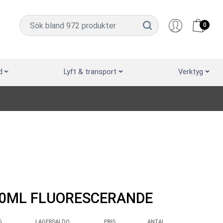
0
d
Lyft & transport
Verktyg
00ML FLUORESCERANDE
G
LAGERSALDO
PRIS
ANTAL