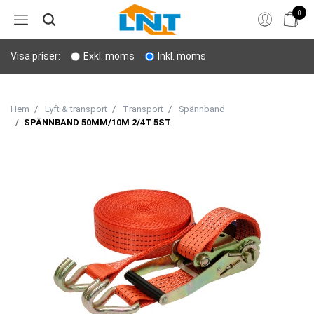
0
Hem
Visa priser:
Exkl. moms
Inkl. moms
Bergborrning
Stenverktyg
Hem
Lyft & transport
Transport
Spännband
SPÄNNBAND 50MM/10M 2/4T 5ST
Sprängning
Personligt skydd
Lyft & transport
Verktyg