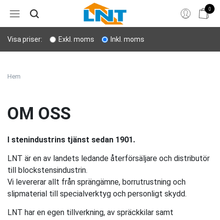
0
Hem
Visa priser:
Exkl. moms
Inkl. moms
Bergborrning
Stenverktyg
Hem
Sprängning
OM OSS
Personligt skydd
I stenindustrins tjänst sedan 1901.
Lyft & transport
LNT är en av landets ledande återförsäljare och distributör
till blockstensindustrin.
Verktyg
Vi levererar allt från sprängämne, borrutrustning och
slipmaterial till specialverktyg och personligt skydd.
LNT har en egen tillverkning, av spräckkilar samt