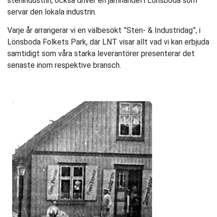
stenindustrin, också driver en järnhandel i Lönsboda som
servar den lokala industrin.
Varje år arrangerar vi en välbesökt ”Sten- & Industridag”, i
Lönsboda Folkets Park, där LNT visar allt vad vi kan erbjuda
samtidigt som våra starka leverantörer presenterar det
senaste inom respektive bransch.