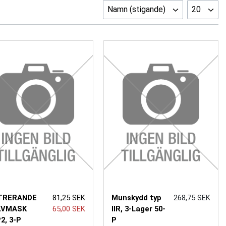
Namn (stigande)
20
LTRERANDE
81,25 SEK
Munskydd typ
268,75 SEK
LVMASK
65,00 SEK
IIR, 3-Lager 50-
2, 3-P
P