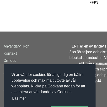
FFP3
Användarvillkor
LNT är en av landets
återförsäljare och distr
Kontakt
blockstensindustrin. Vi
Om oss
allt från spräng
Transport
borrutrustning och slipm
Varumärken
specialverktyg och p
Vi använder cookies för att ge dig en bättre
skydd.
upplevelse och maximalt utbyte av vår
Mässan
webbplats. Klicka på Godkänn nedan för att
Aktuellt
acceptera användandet av Cookies.
Läs mer