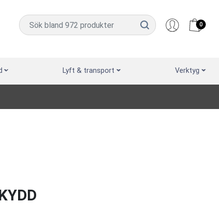
0
d
Lyft & transport
Verktyg
KYDD