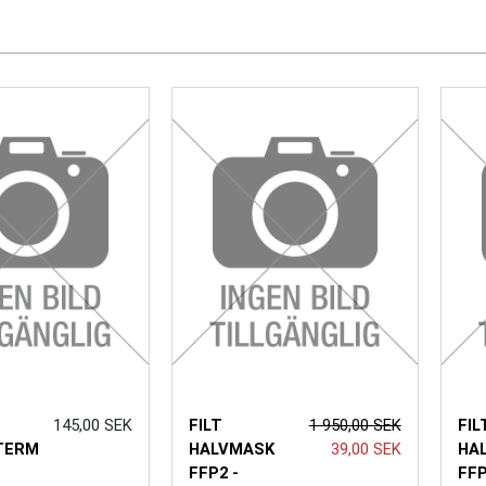
145,00 SEK
FILT
1 950,00 SEK
FI
TERM
HALVMASK
39,00 SEK
HA
+
FFP2 -
FFP