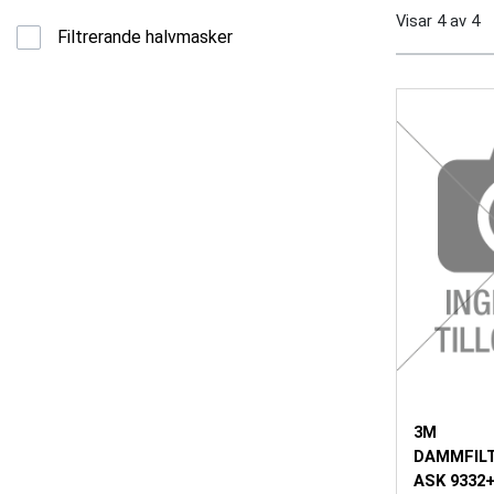
Visar
4
av
4
Filtrerande halvmasker
3M
DAMMFIL
ASK 9332