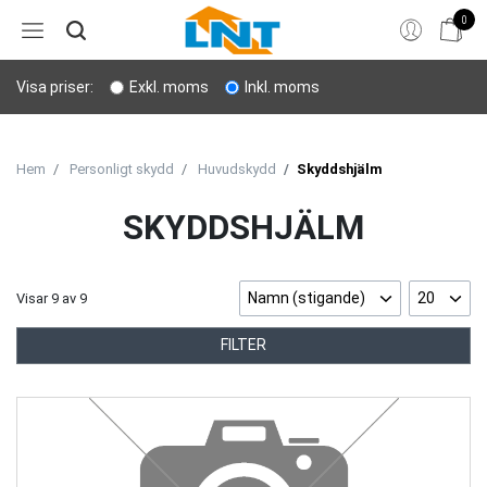
0
Hem
Visa priser:
Exkl. moms
Inkl. moms
Bergborrning
Stenverktyg
Hem
Personligt skydd
Huvudskydd
Skyddshjälm
Sprängning
SKYDDSHJÄLM
Personligt skydd
Namn (stigande)
20
Visar
9
av
9
Lyft & transport
FILTER
Verktyg