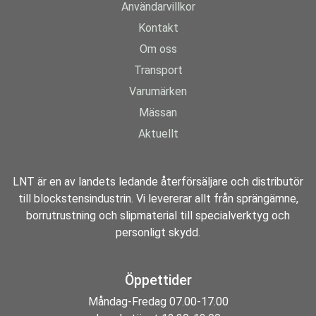
Användarvillkor
försedd med magnetlås håller telefonen skyddad och på plats.
Kraftig halvpanamaväv i polyester/bomull för bästa slitstyrka.
Kontakt
Nedläggningsbar med 5 cm.
Två hängfickor med ID-korthållare på höger sida och två framfickor.
Om oss
Infällda stolpfickor bak. Knäskyddsficka i två höjder. Tumstocksficka.
Transport
Benficka med dragkedja och invändig telefonficka och utvändig vinklad
telefonficka försedd med magnetlås.
Varumärken
Mässan
Material och gramvikt: 65% polyester, 35% bomull. 325 g/m2.
Aktuellt
LNT är en av landets ledande återförsäljare och distributör
till blockstensindustrin. Vi levererar allt från sprängämne,
borrutrustning och slipmaterial till specialverktyg och
personligt skydd.
Öppettider
Måndag-Fredag 07.00-17.00