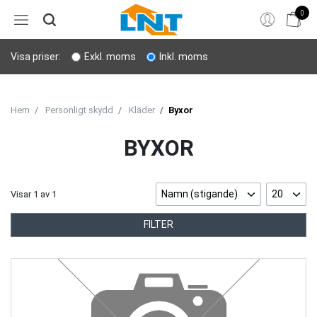
0
Hem
Visa priser:
Exkl. moms
Inkl. moms
Bergborrning
Stenverktyg
Hem
Personligt skydd
Kläder
Byxor
Sprängning
BYXOR
Personligt skydd
Namn (stigande)
20
Visar
1
av
1
Lyft & transport
FILTER
Verktyg