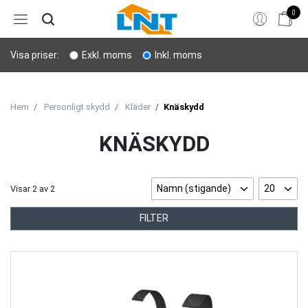
0
Hem
Visa priser:
Exkl. moms
Inkl. moms
Bergborrning
Stenverktyg
Hem
Personligt skydd
Kläder
Knäskydd
Sprängning
KNÄSKYDD
Personligt skydd
Namn (stigande)
20
Visar
2
av
2
Lyft & transport
FILTER
Verktyg