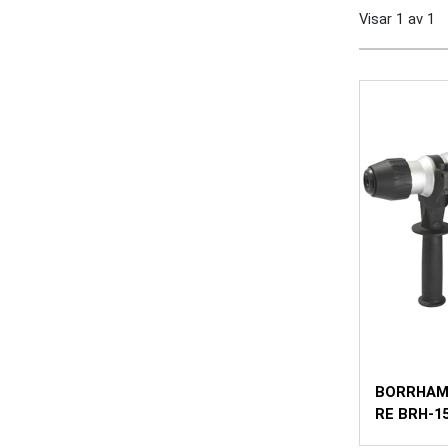
Visar
1
av
1
BORRHA
RE BRH-1