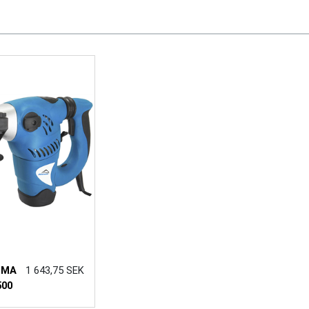
MMA
1 643,75 SEK
500