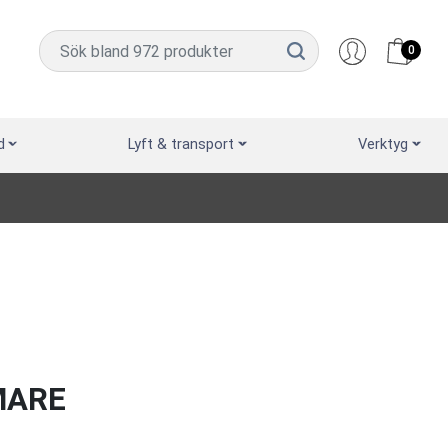
0
d
Lyft & transport
Verktyg
MARE