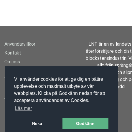
Användarvillkor
LNT är en av landets
återförsäljare och distr
Kontakt
blockstensindustrin. Vi
Om oss
allt från spräng
Transport
borrutrustning och slipm
Varumärken
specialverktyg och p
Vi använder cookies för att ge dig en bättre
skydd.
upplevelse och maximalt utbyte av vår
Mässan
webbplats. Klicka på Godkänn nedan för att
Aktuellt
acceptera användandet av Cookies.
Läs mer
Neka
Godkänn