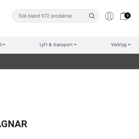
0
d
Lyft & transport
Verktyg
AGNAR