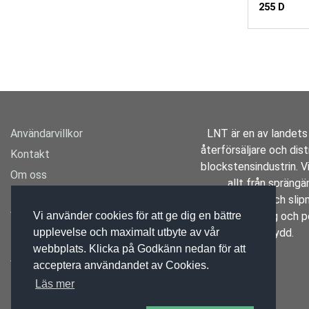
255 D
Användarvillkor
LNT är en av landets
återförsäljare och distr
Kontakt
blockstensindustrin. Vi
Om oss
allt från spräng
Transport
borrutrustning och slipm
Varumärken
specialverktyg och p
Vi använder cookies för att ge dig en bättre
skydd.
upplevelse och maximalt utbyte av vår
Mässan
webbplats. Klicka på Godkänn nedan för att
Aktuellt
acceptera användandet av Cookies.
Läs mer