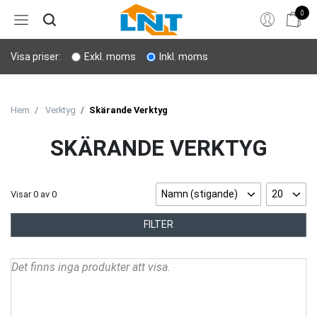
0
Hem
Visa priser:
Exkl. moms
Inkl. moms
Bergborrning
Stenverktyg
Hem
Verktyg
Skärande Verktyg
Sprängning
SKÄRANDE VERKTYG
Personligt skydd
Namn (stigande)
20
Visar
0
av
0
Lyft & transport
FILTER
Verktyg
Det finns inga produkter att visa.