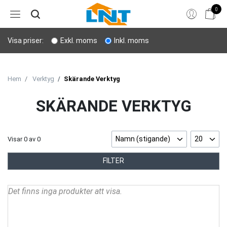
0
Hem
Visa priser:
Exkl. moms
Inkl. moms
Bergborrning
Stenverktyg
Hem
Verktyg
Skärande Verktyg
Sprängning
SKÄRANDE VERKTYG
Personligt skydd
Namn (stigande)
20
Visar
0
av
0
Lyft & transport
FILTER
Verktyg
Det finns inga produkter att visa.